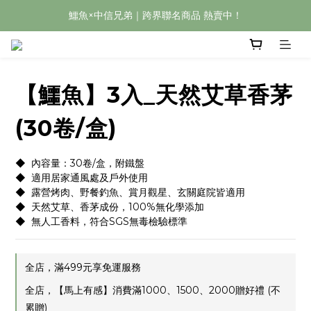
鱷魚×中信兄弟｜跨界聯名商品 熱賣中！
【鱷魚】3入_天然艾草香茅
(30卷/盒)
◆  內容量：30卷/盒，附鐵盤
◆  適用居家通風處及戶外使用
◆  露營烤肉、野餐釣魚、賞月觀星、玄關庭院皆適用
◆  天然艾草、香茅成份，100%無化學添加
◆  無人工香料，符合SGS無毒檢驗標準
全店，滿499元享免運服務
全店，【馬上有感】消費滿1000、1500、2000贈好禮 (不
累贈)