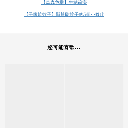
【蟲蟲危機】牛結節疹
【子家族蚊子】關於防蚊子的5個小夥伴
您可能喜歡...