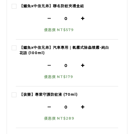
【鱷魚x中信兄弟】聯名防蚊夾禮盒組
優惠價 NT$579
【鱷魚x中信兄弟】汽車專用｜氣霧式除蟲噴霧-純白
花語 (100ml)
優惠價 NT$179
【孩樂】專業守護防蚊液 (70ml)
優惠價 NT$289