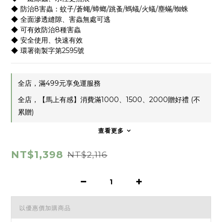
◆ 防治8害蟲：蚊子/蒼蠅/蟑螂/跳蚤/螞蟻/火蟻/塵蟎/蜘蛛
◆ 全面滲透縫隙、害蟲無處可逃
◆ 可有效防治8種害蟲
◆ 安全使用、快速有效
◆ 環署衛製字第2595號
全店，滿499元享免運服務
全店，【馬上有感】消費滿1000、1500、2000贈好禮 (不
累贈)
查看更多
NT$1,398
NT$2,116
以優惠價加購商品