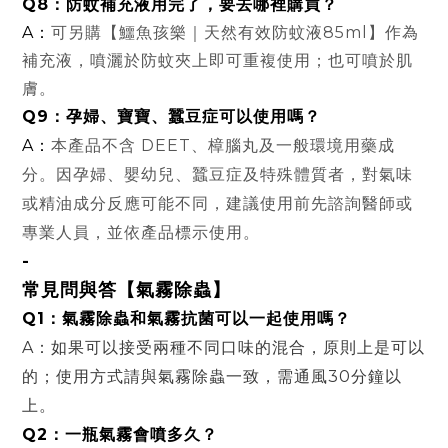
Q8：防蚊補充液用完了，要去哪裡購買？
A：
可另購
【鱷魚孩樂｜天然有效防蚊液85ml】
作為
補充液，噴灑於防蚊夾上即可重複使用；也可噴於肌
膚。
Q9：孕婦、寶寶、蠶豆症可以使用嗎？
A：
本產品不含 DEET、樟腦丸及一般環境用藥成
分。因孕婦、嬰幼兒、蠶豆症及特殊體質者，對氣味
或精油成分反應可能不同，建議使用前先諮詢醫師或
專業人員，並依產品標示使用。
-
常見問與答
【氣霧除蟲】
Q1：氣霧除蟲和氣霧抗菌可以一起使用嗎？
A：如果可以接受兩種不同口味的混合，原則上是可以
的；使用方式請與氣霧除蟲一致，需通風30分鐘以
上
。
Q2：一瓶氣霧會噴多久？