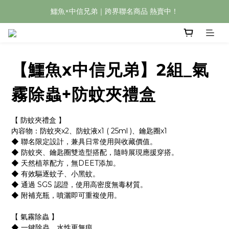
鱷魚×中信兄弟｜跨界聯名商品 熱賣中！
【鱷魚x中信兄弟】2組_氣
霧除蟲+防蚊夾禮盒
【 防蚊夾禮盒 】
內容物：防蚊夾x2、防蚊液x1 ( 25ml )、鑰匙圈x1
◆ 聯名限定設計，兼具日常使用與收藏價值。
◆ 防蚊夾、鑰匙圈雙造型搭配，隨時展現應援穿搭。
◆ 天然植萃配方，無DEET添加。
◆ 有效驅逐蚊子、小黑蚊。
◆ 通過 SGS 認證，使用高密度無毒材質。
◆ 附補充瓶，噴灑即可重複使用。
【 氣霧除蟲 】
◆ 一鍵除蟲、水性更無痕