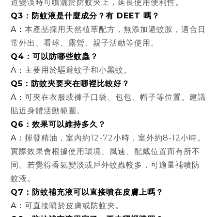
道變淡時可噴灑於防蚊夾上，延長使用便利性。
Q3：防蚊液是什麼成分？有 DEET 嗎？
A：
本產品採用天然植萃配方，無添加避蚊胺，適合日
常外出、看球、露營、親子活動等使用。
Q4：可以防哪些蚊蟲？
A：
主要用於驅避蚊子和小黑蚊。
Q5：防蚊夾要夾在哪裡比較好？
A：
可夾在衣服或褲子口袋、包包、帽子等位置。建議
貼近身體活動範圍。
Q6：效果可以維持多久？
A：
揮發精油，室內約12-72小時，室外約8-12小時。
實際效果會根據使用環境、風速、配戴位置而有所不
同。
若覺得香氣變淡或戶外蚊蟲較多，可適量補噴防
蚊液。
Q7：防蚊補充液可以直接噴在皮膚上嗎？
A：
可直接噴於皮膚或防蚊夾。