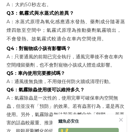
A：大約50秒左右。
Q3：氣霧式與水蒸式的差異？
A
：
水蒸式原理為氧化感應遇水發熱、藥劑成分隨著蒸
煙四散至空間中；氣霧式原理為推動藥劑氣霧噴出，
不會發熱。故氣霧式較適合在車內空間使用。
Q4：對寵物或小孩有影響嗎？
A
：只要通風的前期已完全執行，通風完畢後不會在車內
空間殘留藥劑，也不會對寵物小孩或人體造成影響。
Q5：車內使用完要擦拭嗎？
A：通風後無負擔，不用做任何防火牆或清理行動。
Q6：氣霧除蟲使用後可以維持多久？
A：氣霧除蟲是一次性的，使用完畢可確保車內空間無
蟲，但並沒有「預防」的效果。若有蟲害行為，還是再次
使用。
另外，氣霧除蟲無法殺死未孵化的「卵鞘」，若再
鱷魚必安住
害的話蟲較嚴重、推測有卵鞘在車內，建議3-7天使用一
次，能殺死剛孵化的幼蟲。