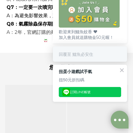
Q7：一定要一次噴完嗎？可以分多次用嗎？
A：為避免影響效果，建議再次使用。
Q8：氣霧除蟲保存期限？
歡迎來到鱷魚蚊香 ♥️
A：2年，官網訂購的商品原則上都是最新的一批。
加入會員就送購物金50元喔！
回覆至 鱷魚必安住
您可能喜歡...
扭蛋小遊戲試手氣
扭50元折扣碼
訂閱LINE帳號
立即購買