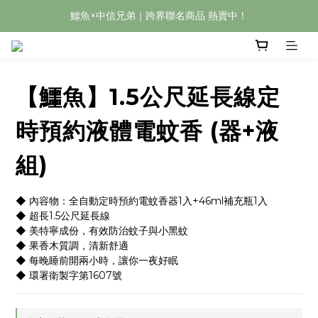
鱷魚×中信兄弟｜跨界聯名商品 熱賣中！
【鱷魚】1.5公尺延長線定
時預約液體電蚊香 (器+液
組)
◆ 內容物：全自動定時預約電蚊香器1入+46ml補充瓶1入
◆ 超長1.5公尺延長線
◆ 美特寧成份，有效防治蚊子與小黑蚊
◆ 果香木質調，清新舒適
◆ 每晚睡前開兩小時，讓你一夜好眠
◆ 環署衛製字第1607號