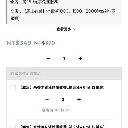
全店，滿499元享免運服務
全店，【馬上有感】消費滿1000、1500、2000贈好禮 (不
累贈)
查看更多
NT$349
NT$399
以優惠價加購商品
【鱷魚】果香木質液體電蚊香_補充液46ml (2罐裝)
優惠價 NT$139
【鱷魚】水性無味液體電蚊香_補充液46ml (2罐裝)