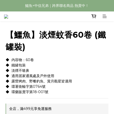
鱷魚×中信兄弟｜跨界聯名商品 熱賣中！
【鱷魚】淡煙蚊香60卷 (鐵
罐裝)
◆  內容物：60卷
◆  鐵罐包裝
◆  淡煙不嗆鼻
◆  適用居家通風處及戶外使用
◆  露營烤肉、野餐釣魚、賞月觀星皆適用
◆  環署衛輸字第0764號
◆  環藥販賣字第18-001號
全店，滿499元享免運服務