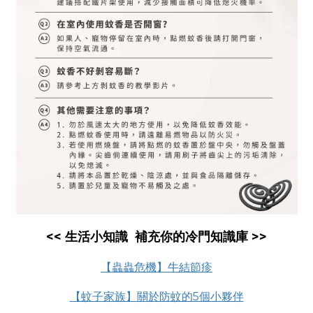
<< 生活小知識 補充你的冷門知識庫 >>
【蟲蟲危機】牛結節疹
【蚊子家族】關於防蚊的5個小夥伴