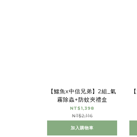
【鱷魚x中信兄弟】2組_氣
【
霧除蟲+防蚊夾禮盒
NT$1,398
NT$2,116
加入購物車