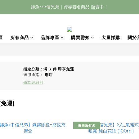
鱷魚×中信兄弟｜跨界聯名商品 熱賣中！
區
所有商品
品牌專區
購買需知
大量採購
關於
指定分類：滿 3 件 即享免運
適用通路：
網店
條款與細則
(免運)
瘋狂激省💰