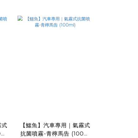
霧式
【鱷魚】汽車專用｜氣霧式
0m
抗菌噴霧-青檸馬告 (100m