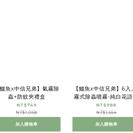
鱷魚x中信兄弟】氣霧除
【鱷魚x中信兄弟】6入
蟲+防蚊夾禮盒
霧式除蟲噴霧-純白花語 
00ml)
NT$749
NT$988
NT$1,058
NT$1,554
加入購物車
加入購物車