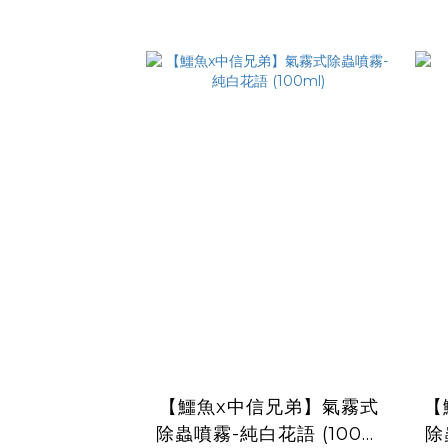
【鱷魚x中信兄弟】氣霧式
【
除蟲噴霧-純白花語 (100m
除