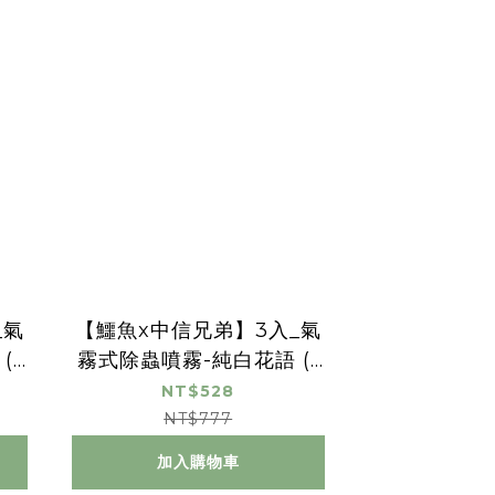
_氣
【鱷魚x中信兄弟】3入_氣
(1
霧式除蟲噴霧-純白花語 (1
00ml)
NT$528
NT$777
加入購物車